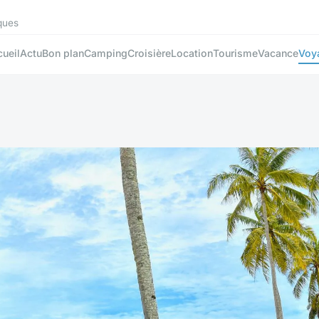
ques
ueil
Actu
Bon plan
Camping
Croisière
Location
Tourisme
Vacance
Voy