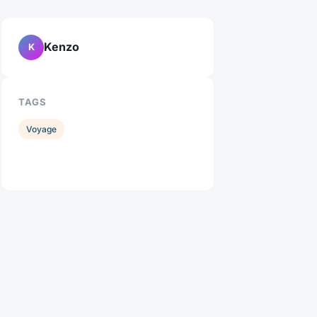
Kenzo
K
TAGS
Voyage