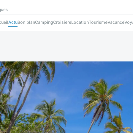
ques
ueil
Actu
Bon plan
Camping
Croisière
Location
Tourisme
Vacance
Voy