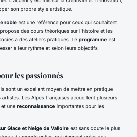
r. L'accent y est mis sur la créativité et l'innovation,
er son propre style artistique.
renoble
est une référence pour ceux qui souhaitent
propose des cours théoriques sur l'histoire et les
sociés à des ateliers pratiques. Le
programme
est
esser à leur rythme et selon leurs objectifs
 pour les passionnés
vals sont un excellent moyen de mettre en pratique
artistes. Les Alpes françaises accueillent plusieurs
et une
reconnaissance
importantes pour les
sur Glace et Neige de Valloire
est sans doute le plus
lpteurs du monde entier, qui viennent créer des