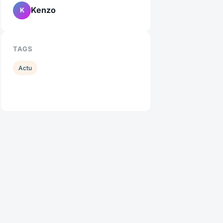
Kenzo
K
TAGS
Actu