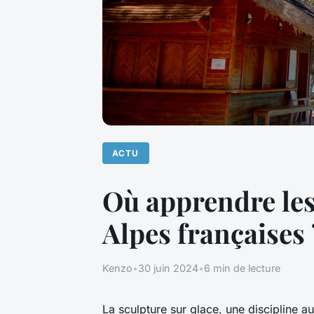
ACTU
Où apprendre les
Alpes françaises 
Kenzo
•
30 juin 2024
•
6 min de lecture
La sculpture sur glace, une discipline a